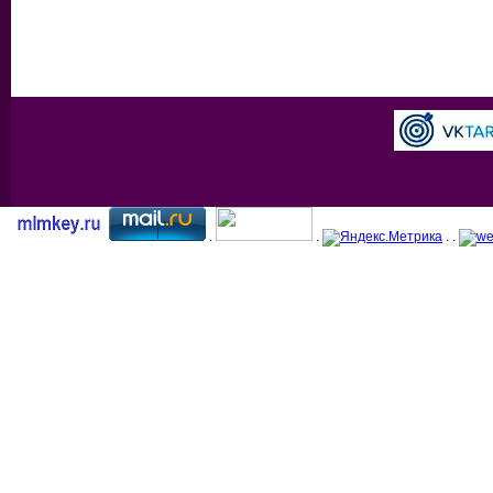
.
.
. .