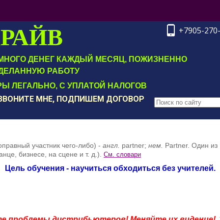
ДРАЙВ
+7905-270
Т МНОГО ДЕНЕГ КАЖДЫЙ МЕСЯЦ, ПОЖИЗНЕННО
ДЕЛАННУЮ РАБОТУ
Ы ЛЕГАЛЬНО, С УПЛАТОЙ НАЛОГОВ
ОЗВОНИТЕ МНЕ, ПОДПИШЕМ ДОГОВОР
оправный
участник
ч
его-либо) -
англ
.
partner
;
нем
.
Partner
.
Один
из
анце
,
бизнесе
,
на
сцене
и
т
.
д
.).
См. словари
Цель обучения - научиться обходиться без учителей.
те проблемы дистрибьютеров!
Меняйте их видение
!