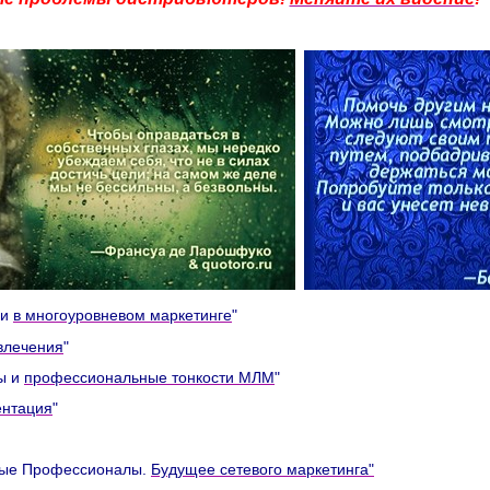
ии
в многоуровневом маркетинге
"
влечения
"
ы и
профессиональные тонкости МЛМ
"
ентация
"
овые Профессионалы.
Будущее сетевого маркетинга"