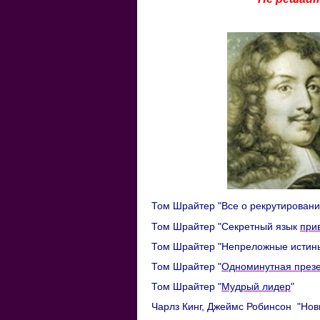
Том Шрайтер "Все о рекрутирован
Том Шрайтер "Секретный язык
при
Том Шрайтер "Непреложные истин
Том Шрайтер "
Одноминутная през
Том Шрайтер "
Мудрый лидер
"
Чарлз Кинг, Джеймс Робинсон "Н