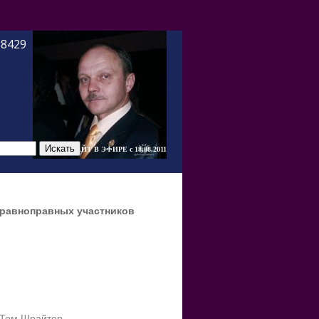
-8429
САЙТ В ЭФИРЕ c 18.08.2011
равноправных
участников
Том Шрайтер