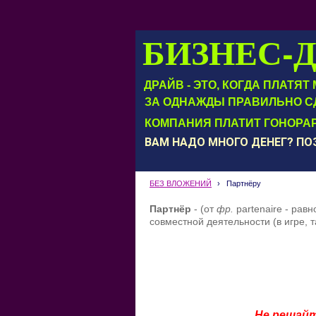
БИЗНЕС-
ДРАЙВ - ЭТО, КОГДА ПЛАТЯ
ЗА ОДНАЖДЫ ПРАВИЛЬНО С
КОМПАНИЯ ПЛАТИТ ГОНОРАР
ВАМ НАДО МНОГО ДЕНЕГ? П
БЕЗ ВЛОЖЕНИЙ
›
Партнёру
Партнёр
- (
от
фр
.
partenaire
-
равн
совместной
деятельности
(
в
игре
,
т
Не решай