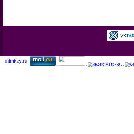
.
.
. .