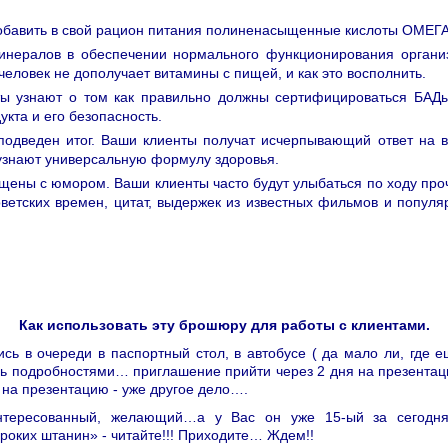
обавить в свой рацион питания полиненасыщенные кислоты ОМЕГА
инералов в обеспечении нормального функционирования органи
еловек не дополучает витамины с пищей, и как это восполнить.
ы узнают о том как правильно должны сертифицироваться БАДы
укта и его безопасность.
подведен итог. Ваши клиенты получат исчерпывающий ответ на в
узнают универсальную формулу здоровья.
щены с юмором. Ваши клиенты часто будут улыбаться по ходу про
оветских времен, цитат, выдержек из известных фильмов и популя
Как использовать эту брошюру для работы с клиентами.
ись в очереди в паспортный стол, в автобусе ( да мало ли, гд
сь подробностями… приглашение прийти через 2 дня на презентац
 на презентацию - уже другое дело….
тересованный, желающий…а у Вас он уже 15-ый за сегодня
роких штанин» - читайте!!! Приходите… Ждем!!