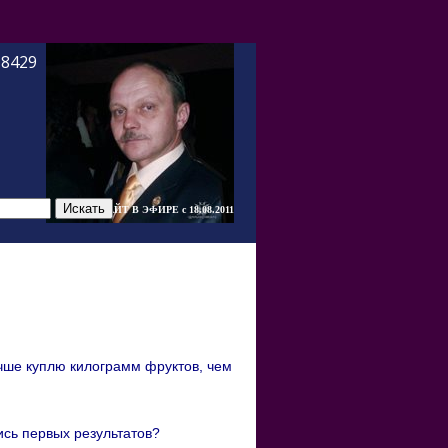
-8429
САЙТ В ЭФИРЕ c 18.08.2011
учше куплю килограмм фруктов, чем
ись первых результатов?