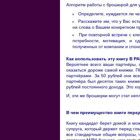
Алгоритм работы с брошюрой для у
Определите, нуждается ли че
Расскажите им, что у Вас ест
ни слова о Вашем конкретном п
При повторной встрече с кли
потребности, мотивация, и с
полученных от компании и спон
Как использовать эту книгу В 
Вероятнее всего ваши партнёры, 
оказаться дороже самой книжки.
партнёрами. За 50 рублей они все
партнёра был десяток таких книже
рублей постоянного дохода. Это х
И, эти же брошюрки могут стат не
В чем преимущество книги пере
Книгу кандидат берет домой и мож
супруга, который держит перед гл
все стандартные общие вопросы, ч
создания МЛМ-бизнеса, чем закры