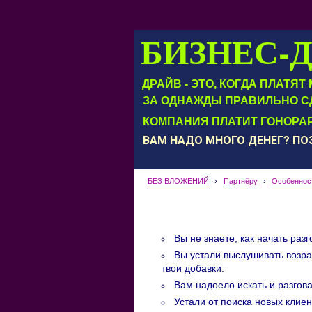
БИЗНЕС-
ДРАЙВ - ЭТО, КОГДА ПЛАТЯ
ЗА ОДНАЖДЫ ПРАВИЛЬНО С
КОМПАНИЯ ПЛАТИТ ГОНОРАР
ВАМ НАДО МНОГО ДЕНЕГ? П
БЕЗ ВЛОЖЕНИЙ
›
Партнёру
›
Особенност
Вы не знаете, как начать раз
Вы устали выслушивать возра
твои добавки.
Вам надоело искать и разгов
Устали от поиска новых клиен