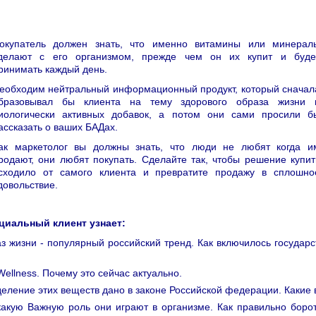
окупатель должен знать, что именно витамины или минерал
делают с его организмом, прежде чем он их купит и буде
ринимать каждый день.
еобходим нейтральный информационный продукт, который сначал
бразовывал бы клиента на тему здорового образа жизни 
иологически активных добавок, а потом они сами просили б
ассказать о ваших БАДах.
ак маркетолог вы должны знать, что люди не любят когда и
родают, они любят покупать. Сделайте так, чтобы решение купит
сходило от самого клиента и превратите продажу в сплошно
довольствие.
циальный клиент узнает:
з жизни - популярный российский тренд. Как включилось государс
ellness. Почему это сейчас актуально.
деление этих веществ дано в законе Российской федерации. Какие
 какую Важную роль они играют в организме. Как правильно бор