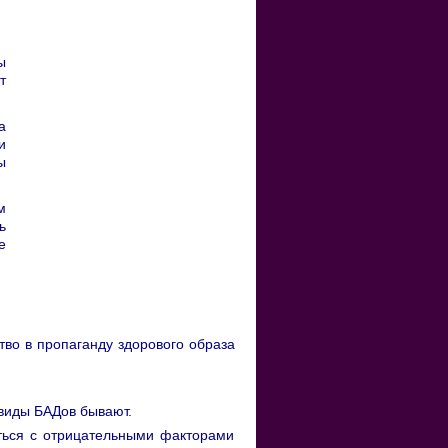
ы
т
а
и
ы
м
ь
е
тво в пропаганду здорового образа
 виды БАДов бывают.
оться с отрицательными факторами