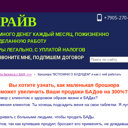
ДРАЙВ
+7905-270
Т МНОГО ДЕНЕГ КАЖДЫЙ МЕСЯЦ, ПОЖИЗНЕННО
ДЕЛАННУЮ РАБОТУ
Ы ЛЕГАЛЬНО, С УПЛАТОЙ НАЛОГОВ
ОЗВОНИТЕ МНЕ, ПОДПИШЕМ ДОГОВОР
и бизнеса с БАД: >>>
›
Брошюра "ВСПОМНИ О БУДУЩЕМ" и как с ней работать
Вы хотите узнать, как маленькая брошюра
может увеличить Ваши продажи БАДов на 300%?
говор с клиентом о здоровом образе жизни и БАДах?
жения клиентов: Ты хочешь подсадить меня на свои таблетки. Я л
аривать с больными людьми, чтобы продать БАДы.
тов, так как купившие продукт, бросают его применять, не дождавш