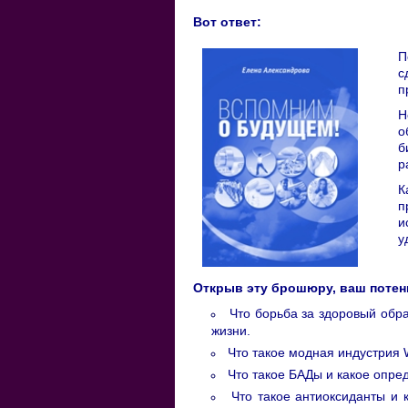
Вот ответ:
П
с
п
Н
о
б
р
К
п
и
у
Открыв эту брошюру, ваш потен
Что борьба за здоровый обра
жизни.
Что такое модная индустрия W
Что такое БАДы и какое опре
Что такое антиоксиданты и