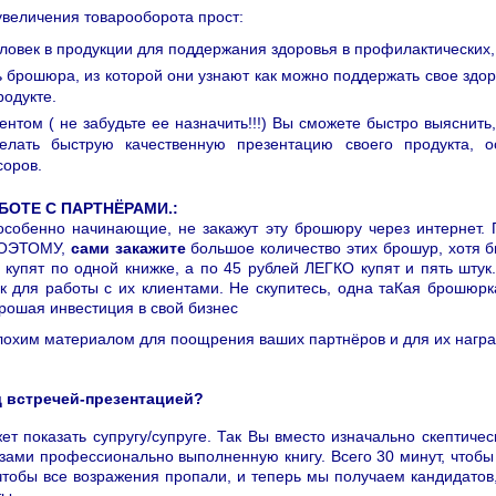
величения товарооборота прост:
ловек в продукции для поддержания здоровья в профилактических,
ь брошюра, из которой они узнают как можно поддержать свое здор
родукте.
ентом ( не забудьте ее назначить!!!) Вы сможете быстро выяснить,
делать быструю качественную презентацию своего продукта, 
соров.
РАБОТЕ С ПАРТНЁРАМИ.:
особенно начинающие, не закажут эту брошюру через интернет
 ПОЭТОМУ,
сами закажите
большое количество этих брошур, хотя б
 купят по одной книжке, а по 45 рублей ЛЕГКО купят и пять штук.
к для работы с их клиентами. Не скупитесь, одна таКая брошюр
орошая инвестиция в свой бизнес
плохим материалом для поощрения ваших партнёров и для их нагр
д встречей-презентацией?
ет показать супругу/супруге. Так Вы вместо изначально скептичес
азами профессионально выполненную книгу. Всего 30 минут, чтобы 
тобы все возражения пропали, и теперь мы получаем кандидатов
ты.