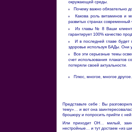
окружающей среды.
Почему важно обязательно д
Какова роль витаминов и м
развитых странах современный ч
Из главы № 8 Ваши клиент
гарантирует 100% качество прод
И в последней главе будет 
здоровье используя БАДы. Они 
Все эти серьезные темы осве
счет использования плакатов с
потеряли своей актуальности.
Плюс, многое, многое другое.
Представьте себе : Вы разговорил
тему»… и вот она заинтересовала
брошюру и попросить прийти с ней
Или приходит ОН… милый, заин
нестройные… и тут достаем «из ши