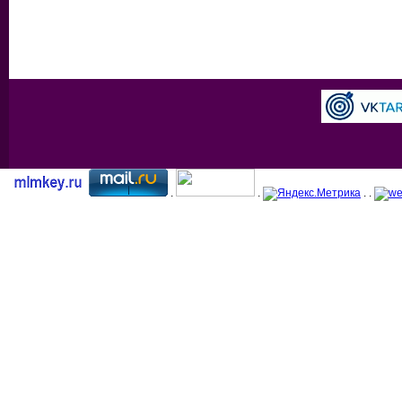
.
.
. .