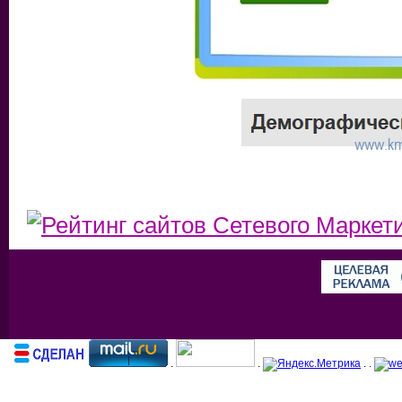
.
.
. .