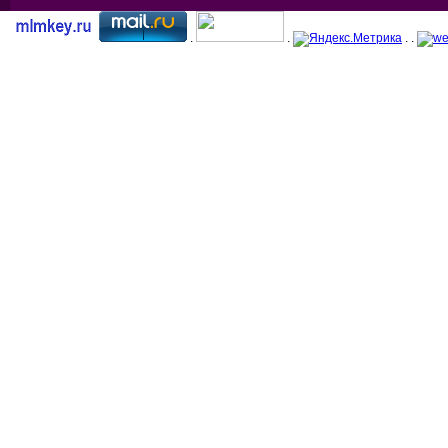
.
.
. .