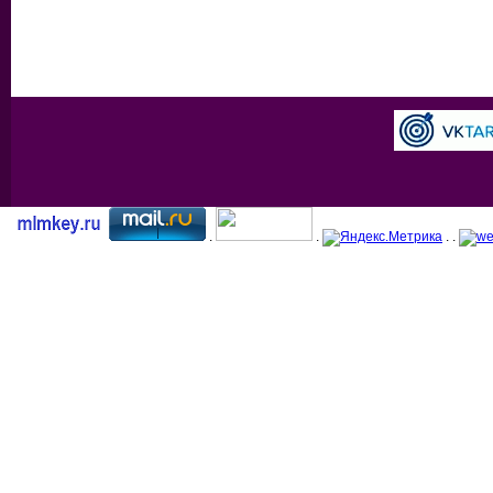
.
.
. .