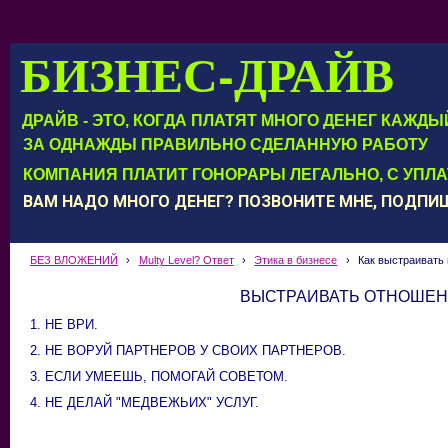
БИЗНЕС-ДРАЙВ
ДРАЙВ - ЭТО, КОГДА ПЛАТЯТ МНОГО ДЕНЕГ КАЖД
ЗА ОДНАЖДЫ ПРАВИЛЬНО СДЕЛАННУЮ РАБОТУ
КОМПАНИЯ ПЛАТИТ ГОНОРАРЫ ЛЕГАЛЬНО, С УПЛ
ВАМ НАДО МНОГО ДЕНЕГ? ПОЗВОНИТЕ МНЕ, ПОДП
БЕЗ ВЛОЖЕНИЙ
›
Multy Level? Ответ
›
Этика в бизнесе
›
Как выстраивать
ВЫСТРАИВАТЬ ОТНОШЕН
1. НЕ ВРИ.
2. НЕ ВОРУЙ ПАРТНЕРОВ У СВОИХ ПАРТНЕРОВ.
3. ЕСЛИ УМЕЕШЬ, ПОМОГАЙ СОВЕТОМ.
4. НЕ ДЕЛАЙ "МЕДВЕЖЬИХ" УСЛУГ.