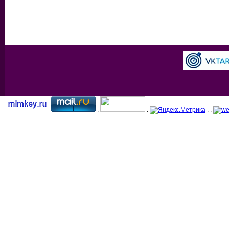
.
.
. .