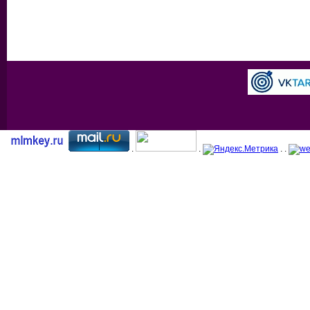
.
.
. .