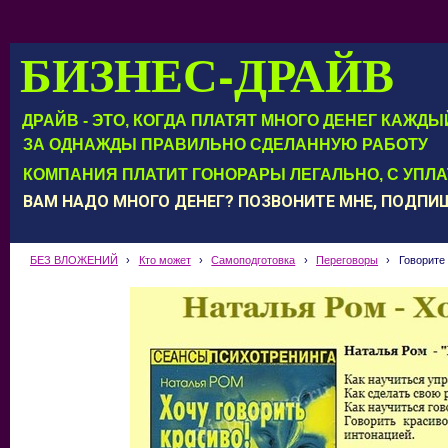
БИЗНЕС-ДРАЙВ
ДРАЙВ - ЭТО, КОГДА ПЛАТЯТ МНОГО ДЕНЕГ КАЖД
ЗА ОДНАЖДЫ ПРАВИЛЬНО СДЕЛАННУЮ РАБОТУ
КОМПАНИЯ ПЛАТИТ ГОНОРАРЫ ЛЕГАЛЬНО, С УПЛ
ВАМ НАДО МНОГО ДЕНЕГ? ПОЗВОНИТЕ МНЕ, ПОДП
БЕЗ ВЛОЖЕНИЙ
›
Кто может
›
Самоподготовка
›
Переговоры
›
Говорит