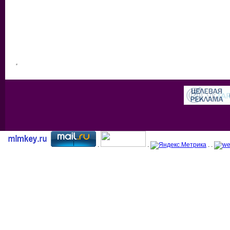
.
.
.
. .