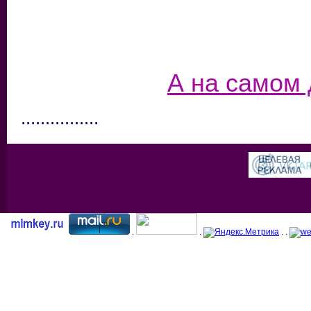
А на самом 
................
.
.
. .