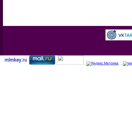
.
.
. .