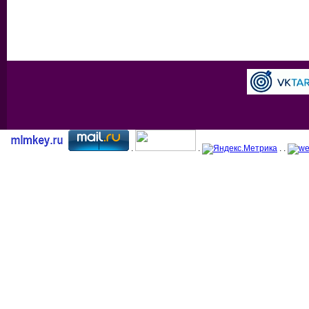
.
.
. .