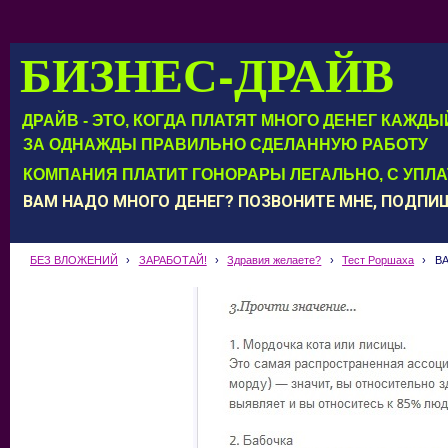
БИЗНЕС-ДРАЙВ
ДРАЙВ - ЭТО, КОГДА ПЛАТЯТ МНОГО ДЕНЕГ КАЖД
ЗА ОДНАЖДЫ ПРАВИЛЬНО СДЕЛАННУЮ РАБОТУ
КОМПАНИЯ ПЛАТИТ ГОНОРАРЫ ЛЕГАЛЬНО, С УПЛ
ВАМ НАДО МНОГО ДЕНЕГ? ПОЗВОНИТЕ МНЕ, ПОДП
БЕЗ ВЛОЖЕНИЙ
›
ЗАРАБОТАЙ!
›
Здравия желаете?
›
Тест Роршаха
›
В