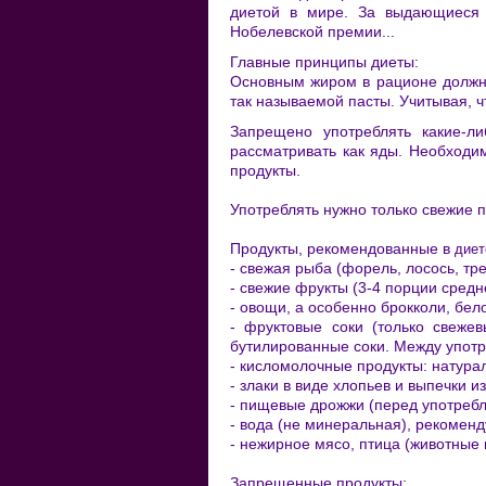
диетой в мире. За выдающиеся 
Нобелевской премии...
Главные принципы диеты:
Основным жиром в рационе должно
так называемой пасты. Учитывая, ч
Запрещено употреблять какие-л
рассматривать как яды. Необходи
продукты.
Употреблять нужно только свежие 
Продукты, рекомендованные в
диет
- свежая рыба (форель, лосось, трес
- свежие фрукты (3-4 порции средн
- овощи, а особенно брокколи, бел
- фруктовые соки (только свеже
бутилированные соки. Между употр
- кисломолочные продукты: натура
- злаки в виде хлопьев и выпечки и
- пищевые дрожжи (перед употребл
- вода (не минеральная), рекоменду
- нежирное мясо, птица (животные
Запрещенные продукты: