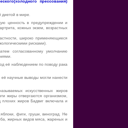
ского(холодного прессования)
 диетой в мире.
скую ценность в предупреждении и
артрита, кожных экзем, возрастных
 частности, широко применяющиеся
кологическими рисками).
затем согласованному умолчанию
риями.
 под её наблюдением по поводу рака
, её научные выводы могли нанести
называемых искусственных жиров
 эти жиры отвергаются организмом,
д плохих жиров Бадвиг включала и
блоки, фиги, груши, виноград. Не
еба, жирных видов мяса, жареных и