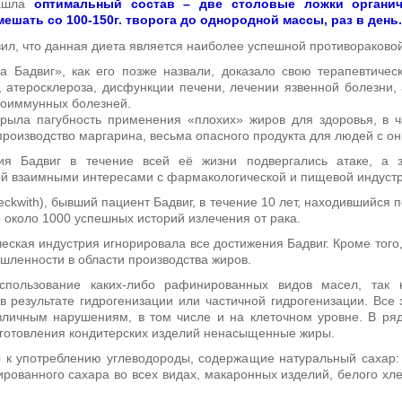
нашла
оптимальный состав – две столовые ложки органиче
ешать со 100-150г. творога до однородной массы, раз в день.
вил, что данная диета является наиболее успешной противораковой
а Бадвиг», как его позже назвали, доказало свою терапевтиче
 атеросклероза, дисфункции печени, лечении язвенной болезни, 
тоиммунных болезней.
крыла пагубность применения «плохих» жиров для здоровья, в
оизводство маргарина, весьма опасного продукта для людей с он
ия Бадвиг в течение всей её жизни подвергались атаке, а 
й взаимными интересами с фармакологической и пищевой индуст
Beckwith), бывший пациент Бадвиг, в течение 10 лет, находившийся
 около 1000 успешных историй излечения от рака.
еская индустрия игнорировала все достижения Бадвиг. Кроме того
ленности в области производства жиров.
спользование каких-либо рафинированных видов масел, так 
в результате гидрогенизации или частичной гидрогенизации. Все
личным нарушениям, в том числе и на клеточном уровне. В ря
готовления кондитерских изделий ненасыщенные жиры.
 к употреблению углеводороды, содержащие натуральный сахар: я
ованного сахара во всех видах, макаронных изделий, белого хл