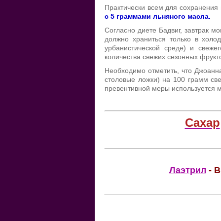
Практически всем для сохранения
с 5 граммами льняного масла.
Согласно диете Бадвиг, завтрак м
должно храниться только в холо
урбанистической среде) и свеже
количества свежих сезонных фрукт
Необходимо отметить, что Джоанна
столовые ложки) на 100 грамм све
превентивной меры используется м
Сахар
Лаэтрил
- В