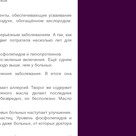
кой
рменты, обеспечивающие усваивание
оздухе, обогащённом кислородом.
ерьёзным заболеваниям. А так, как
двиг потратила несколько лет для
фосфолипидов и липопротеинов.
то-зеленые включения. Ещё одним
аздо выше, чем у больных.
чения заболевания. В итоге она
вает аллергий. Творог же содержит
няного масла делает последнее
 безвредно, но бесполезно. Масло
овых больных наступает улучшение.
частиц. Уровень фосфолипидов и
 даже больных, от которых доктора