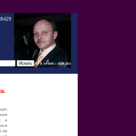
-8429
САЙТ В ЭФИРЕ c 18.08.2011
а.
щих
ния
г, и
еся
й её