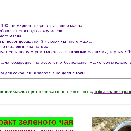
 100 г нежирного творога и льняное масло:
обавляют столовую ложку масла;
яного масла;
 в творог добавляют 3-4 ложки льняного масла;
 не оставлять «на потом»;
дует есть пасту утром вместе со злаковыми хлопьями, тертым яб
масла безвредно, но абсолютно бесполезно, масло обязательн
ем для сохранения здоровья на долгие годы
няное масло:
противопоказаний не выявлено,
избыток не стра