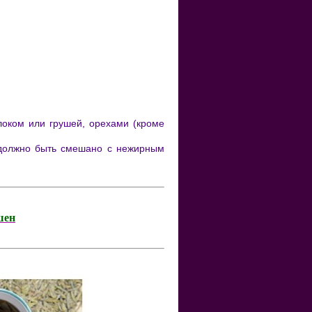
локом или грушей, орехами (кроме
о должно быть смешано с нежирным
шен