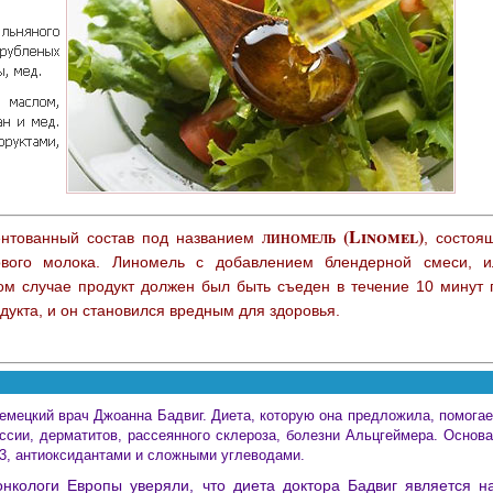
линомель (Linomel)
ентованный состав под названием
,
состоящ
ового молока. Линомель с добавлением блендерной смеси, и
м случае продукт должен был быть съеден в течение 10 минут 
дукта, и он становился вредным для здоровья.
емецкий врач Джоанна Бадвиг. Диета, которую она предложила, помогае
ссии, дерматитов, рассеянного склероза, болезни Альцгеймера. Основ
-3, антиоксидантами и сложными углеводами.
онкологи Европы уверяли, что диета доктора Бадвиг является 