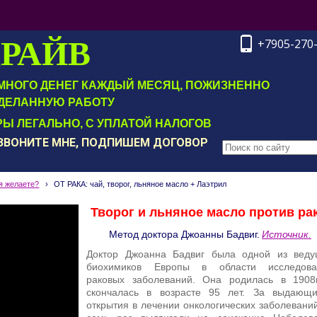
ДРАЙВ
+7905-270
Т МНОГО ДЕНЕГ КАЖДЫЙ МЕСЯЦ, ПОЖИЗНЕННО
ДЕЛАННУЮ РАБОТУ
Ы ЛЕГАЛЬНО, С УПЛАТОЙ НАЛОГОВ
ОЗВОНИТЕ МНЕ, ПОДПИШЕМ ДОГОВОР
я желаете?
›
ОТ РАКА: чай, творог, льняное масло + Лаэтрил
Творог и льняное масло против рак
Метод доктора Джоанны Бадвиг.
Источник
.
Доктор Джоанна Бадвиг была одной из веду
биохимиков Европы в области исследова
раковых заболеваний. Она родилась в 1908
скончалась в возрасте 95 лет.
За выдающи
открытия в лечении онкологических заболевани