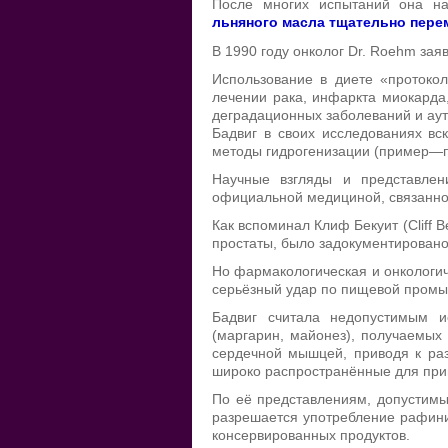
После многих испытаний она 
льняного масла тщательно перем
В 1990 году онколог Dr. Roehm зая
Использование в диете «протокол
лечении рака, инфаркта миокарда,
деградационных заболеваний и ау
Бадвиг в своих исследованиях вс
методы гидрогенизации (пример—пр
Научные взгляды и представлен
официальной медициной, связанно
Как вспоминал Клиф Бекуит (Cliff 
простаты, было задокументировано
Но фармакологическая и онкологич
серьёзный удар по пищевой промыш
Бадвиг считала недопустимым и
(маргарин, майонез), получаемых 
сердечной мышцей, приводя к раз
широко распространённые для при
По её представлениям, допустимы
разрешается употребление рафинир
консервированных продуктов.