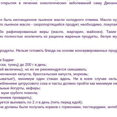
открытия в лечении онкологических заболеваний саму Джоанн
 быть неочищенное льняное масло холодного отжима. Масло ну
то льняное масло - скоропортящийся продукт, необходимо, покупая 
ибо рафинированные жиры (масло, маргарин, майонез). Таки
мо полностью исключить из рациона жареные продукты, белую м
продукты. Нельзя готовить блюда на основе консервированных прод
:
е Бадвиг
ка, тунец) до 200 г в день;
ей величины), но их не рекомендуется смешивать;
окочанная капуста, брюссельская капуста, морковь;
выжатые!), минимум один стакан вдень. Ни в коем случае нель
еблением цитрусового сока и пасты должно пройти как минимум не
льные йогурты, кефиры;
з муки грубого помола;
ением проварить);
ется выпивать по 2 л в день (пить перед едой);
 не должны были получать кормов с гормонами, пестицидами, анти