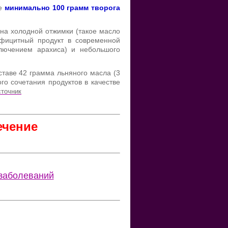
ие
минимально 100 грамм творога
ьна холодной отжимки (такое масло
ефицитный продукт в современной
ключением арахиса) и небольшого
ставе 42 грамма льняного масла (3
го сочетания продуктов в качестве
точник
ечение
заболеваний