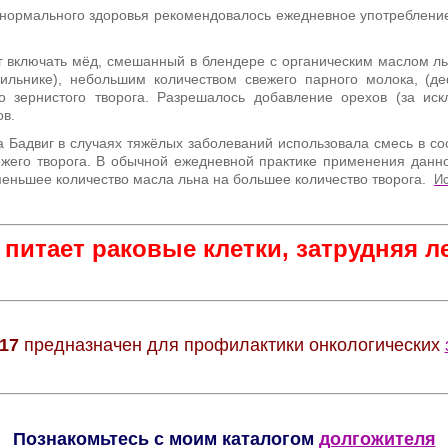
 нормального здоровья рекомендовалось ежедневное употреблен
ог включать мёд, смешанный в блендере с органическим маслом л
дильнике), небольшим количеством свежего парного молока, (д
го зернистого творога. Разрешалось добавление орехов (за ис
ов.
 Бадвиг в случаях тяжёлых заболеваний использовала смесь в со
жего творога. В обычной ежедневной практике применения данно
еньшее количество масла льна на большее количество творога.
Ис
питает раковые клетки, затрудняя л
17
предназначен для профилактики онкологических
Познакомьтесь с моим каталогом
долгожителя