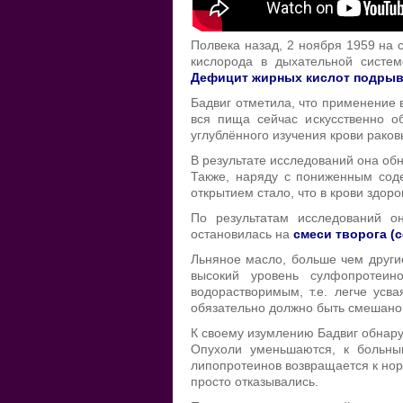
Полвека назад, 2 ноября 1959 на 
кислорода в дыхательной систем
Дефицит жирных кислот подрыв
Бадвиг отметила, что применение 
вся пища сейчас искусственно 
углублённого изучения крови раков
В результате исследований она об
Также, наряду с пониженным сод
открытием стало, что в крови здор
По результатам исследований о
остановилась на
смеси творога (c
Льняное масло, больше чем другие
высокий уровень сулфопротеин
водорастворимым, т.е. легче усв
обязательно должно быть смешано 
К своему изумлению Бадвиг обнару
Опухоли уменьшаются, к больны
липопротеинов возвращается к нор
просто отказывались.