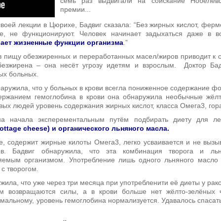
семь раз выдвигали на соискание Нобелевс
премии...
своей лекции в Цюрихе, Бадвиг сказала: “Без жирных кислот, фе
е, не функционируют. Человек начинает задыхаться даже в в
ает жизненные функции организма
.”
в пищу обезжиренных и переработанных масел/жиров приводит к с
обезжирена – она несёт угрозу идетям и взрослым.
Доктор Ба
ых больных.
наружила, что у больных в крови всегла пониженное содержание 
ержанием гемоглобина в крови она обнаружила необычные жёл
овых людей уровень содержания жирных кислот, класса Омега3, гор
на начала эксперементальным путём подбирать диету для ле
ottage cheese) и органического льняного масла.
, содержит жирные килоты Омега3, легко усваивается и не вызы
ов. Бадвиг обнаружила, что эта комбинация творога и ль
аяемым организмом. Употребление лишь одного льняного масло
с творогом.
жила, что уже через три месяца при употребленити её диеты у рак
м возвращаются силы, а в крови больше нет жёлто-зелёных 
мальному, уровень гемоглобина нормализуется. Удавалось спасать