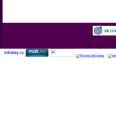
.
.
. .