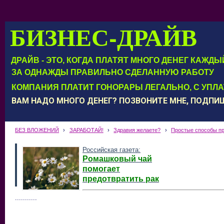
БИЗНЕС-ДРАЙВ
ДРАЙВ - ЭТО, КОГДА ПЛАТЯТ МНОГО ДЕНЕГ КАЖД
ЗА ОДНАЖДЫ ПРАВИЛЬНО СДЕЛАННУЮ РАБОТУ
КОМПАНИЯ ПЛАТИТ ГОНОРАРЫ ЛЕГАЛЬНО, С УПЛ
ВАМ НАДО МНОГО ДЕНЕГ? ПОЗВОНИТЕ МНЕ, ПОДП
БЕЗ ВЛОЖЕНИЙ
›
ЗАРАБОТАЙ!
›
Здравия желаете?
›
Простые способы пр
Российская газета:
Ромашковый чай
помогает
предотвратить рак
...........