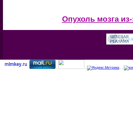
Опухоль мозга из
.
.
. .