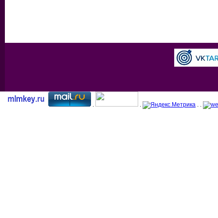
.
.
. .