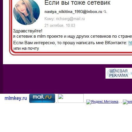
.
.
. .