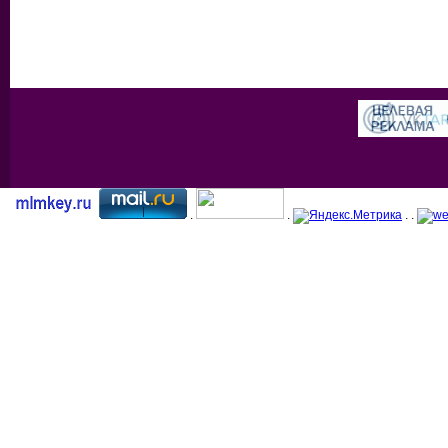
.
.
. .