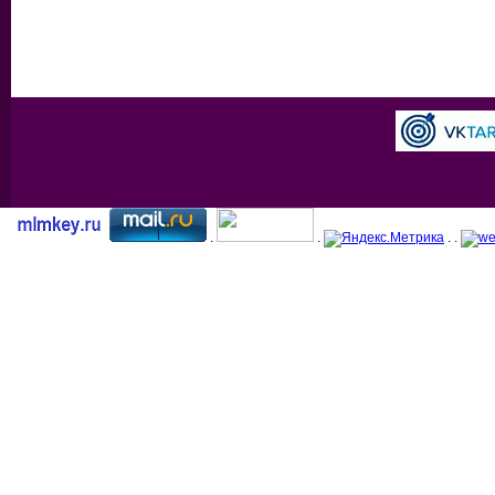
.
.
. .