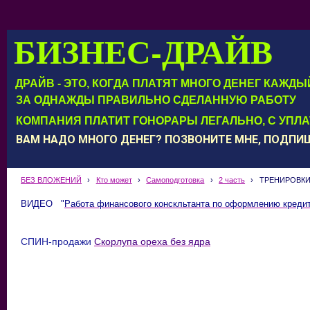
БИЗНЕС-ДРАЙВ
ДРАЙВ - ЭТО, КОГДА ПЛАТЯТ МНОГО ДЕНЕГ КАЖД
ЗА ОДНАЖДЫ ПРАВИЛЬНО СДЕЛАННУЮ РАБОТУ
КОМПАНИЯ ПЛАТИТ ГОНОРАРЫ ЛЕГАЛЬНО, С УПЛ
ВАМ НАДО МНОГО ДЕНЕГ? ПОЗВОНИТЕ МНЕ, ПОДП
БЕЗ ВЛОЖЕНИЙ
›
Кто может
›
Самоподготовка
›
2 часть
›
ТРЕНИРОВК
ВИДЕО "
Работа финансового конскльтанта по оформлению креди
СПИН-продажи
Скорлупа ореха без ядра