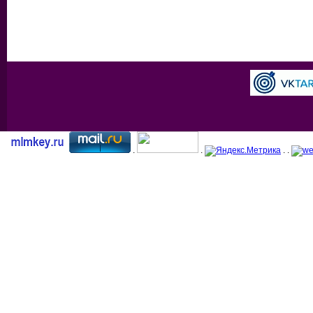
.
.
. .