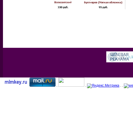
.
.
. .