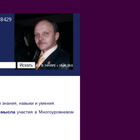
-8429
САЙТ В ЭФИРЕ c 18.08.2011
я знания, навыки и умения
.
смысла
участия в Многоуровневом