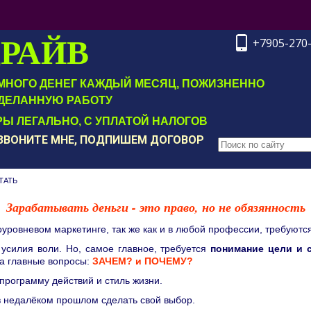
ДРАЙВ
+7905-270
Т МНОГО ДЕНЕГ КАЖДЫЙ МЕСЯЦ, ПОЖИЗНЕННО
ДЕЛАННУЮ РАБОТУ
Ы ЛЕГАЛЬНО, С УПЛАТОЙ НАЛОГОВ
ОЗВОНИТЕ МНЕ, ПОДПИШЕМ ДОГОВОР
ТАТЬ
Зарабатывать деньги - это право, но не обязянность
оуровневом маркетинге
, так же как и в любой профессии
, требуютс
усилия воли. Но, самое главное, требуется
понимание цели и 
на главные вопросы:
ЗАЧЕМ? и
ПОЧЕМУ?
программу действий и стиль жизни.
в недалёком прошлом сделать свой выбор.