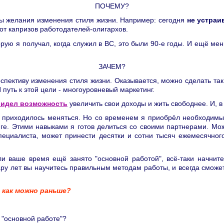
ПОЧЕМУ?
ны желания изменения стиля жизни. Например: сегодня
не устраи
от капризов работодателей-олигархов.
орую я получал, когда служил в ВС, это были 90-е годы. И ещё ме
ЗАЧЕМ?
спективу изменения стиля жизни. Оказывается, можно сделать так
И путь к этой цели - многоуровневый маркетинг.
видел возможность
увеличить свои доходы и жить свободнее. И, в 
ь, приходилось меняться. Но со временем я приобрёл необходимы
е. Этими навыками я готов делиться со своими партнерами. Мож
пециалиста, может принести десятки и сотни тысяч ежемесячног
и ваше время ещё занято "основной работой", всё-таки начнит
ру лет вы научитесь правильным методам работы, и всегда сможет
 как можно раньше?
й "основной работе"?