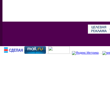
.
.
. .