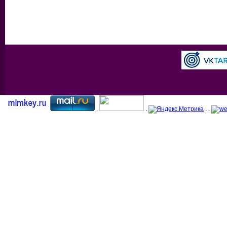
.
.
. .