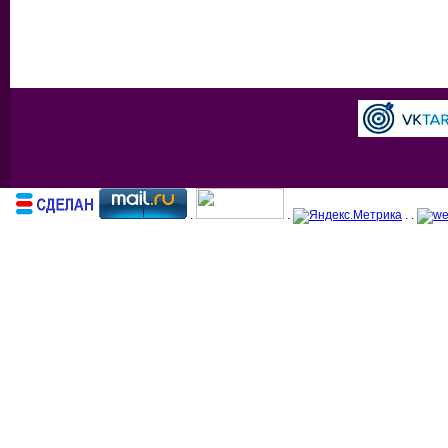
.
.
. .