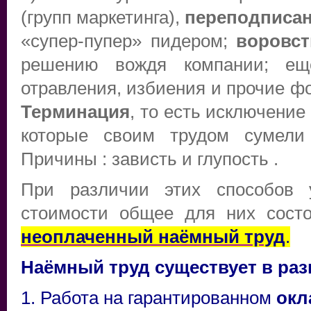
(групп маркетинга),
переподписа
«супер-пупер» пидером;
воровс
решению вождя компании; 
отравления, избиения и прочие ф
Терминация
, то есть исключение
которые своим трудом сумели 
Причины : зависть и глупость .
При различии этих способов у
стоимости общее для них состо
неоплаченный наёмный труд
.
Наёмный труд существует в ра
1. Работа на гарантированном
окл