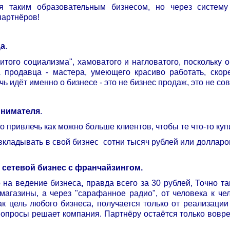
я таким образовательным бизнесом, но через систему 
партнёров!
ца
.
итого социализма", хамоватого и нагловатого, поскольку о
 продавца - мастера, умеющего красиво работать, ско
ечь идёт именно о бизнесе - это не бизнес продаж, это не со
инимателя
.
 привлечь как можно больше клиентов, чтобы те что-то купи
кладывать в свой бизнес сотни тысяч рублей или долларов.
 сетевой бизнес с франчайзингом.
о на ведение бизнеса
,
правда всего за 30 рублей, Точно та
магазины, а через "сарафанное радио", от человека к чело
к цель любого бизнеса, получается только от реализации т
вопросы решает компания. Партнёру остаётся только воврем