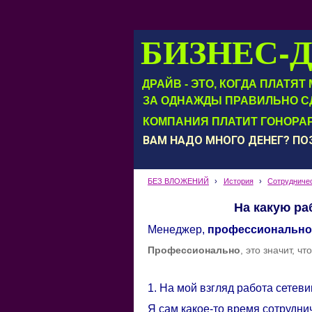
БИЗНЕС-
ДРАЙВ - ЭТО, КОГДА ПЛАТЯ
ЗА ОДНАЖДЫ ПРАВИЛЬНО С
КОМПАНИЯ ПЛАТИТ ГОНОРАР
ВАМ НАДО МНОГО ДЕНЕГ? П
БЕЗ ВЛОЖЕНИЙ
›
История
›
Сотрудниче
На какую ра
Менеджер,
профессионально 
Профессионально
, это значит, 
1. На мой взгляд работа сетев
Я сам какое-то время сотрудни