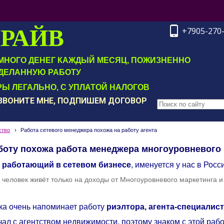
ДРАЙВ
+7905-270
Т МНОГО ДЕНЕГ КАЖДЫЙ МЕСЯЦ, ПОЖИЗНЕННО
ДЕЛАННУЮ РАБОТУ
Ы ЛЕГАЛЬНО, С УПЛАТОЙ НАЛОГОВ
ОЗВОНИТЕ МНЕ, ПОДПИШЕМ ДОГОВОР
ство
›
Работа сетевого менеджера похожа на работу агента
боту похожа работа менеджера многоуровневого
работающий в сетевом бизнесе
, именуется у нас в Росс
что человек живёт только на доходы от Многоуровневого маркетинга 
ика очень напоминает работу
риэлтора, агента-специалис
чал с агентством недвижимости, поэтому знаком с этой рабо