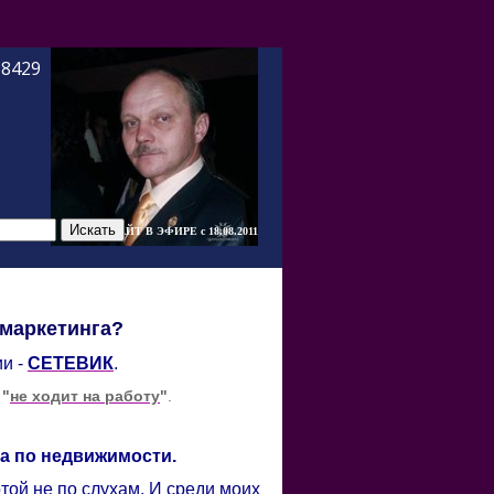
-8429
САЙТ В ЭФИРЕ c 18.08.2011
 маркетинга?
ии -
СЕТЕВИК
.
и
"
не ходит на работу
"
.
та по недвижимости.
той не по слухам. И среди моих