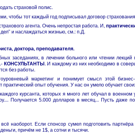
родать страховой полис.
и, чтобы тот каждый год подписывал договор страхования 
страхового агента. Очень непростая работа. И,
практическ
 дел" и наслаждаться жизнью, см.: п.Д.
иста, доктора, преподавателя.
бных заседаниях, в лечении больного или чтении лекций п
.-
КОНСУЛЬТАНТЫ
. И каждому из них необходимо в сове
тся без работы.
оуровневый маркетинг и понимует смысл этой бизнес-
ет практический опыт обучения. У нас он умело обучает сво
а каждого курсанта, которых я много лет обучал в военном
у.... Получается 5.000 долларов в месяц... Пусть даже п
всё наоборот. Если спонсор сумел подготовить партнёра к
деньги, причём не 1$, а сотни и тысячи.