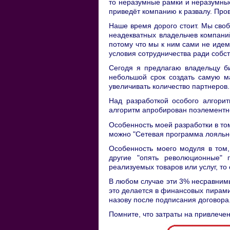
то неразумные рамки и неразумные 
приведёт компанию к развалу. Пр
Наше время дорого стоит. Мы сво
неадекватных владельчев компаний
потому что мы к ним сами не идем
условия сотрудничества ради собс
Сегодя я предлагаю владельцу б
небольшой срок создать самую ма
увеличивать количество партнеров.
Над разработкой особого алгорит
алгоритм апробирован поэлементн
Особенность моей разработки в то
можно "Сетевая программа лояльно
Особенность моего модуля в том,
другие "опять революционные"
реализуемых товаров или услуг, то 
В любом случае эти 3% несравнимы
это делается в финансовых пирамид
назову после подписания договора
Помните, что затраты на привлече