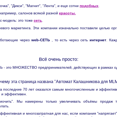
чка", "Дикси", "Магнит", "Лента", и еще сотни
подобных
.
 например, салонов всякой разной
красоты.
ес-модель: это тоже
сеть
.
евого маркетинга. Эти компании изначально поставили целью ор
аботающие через
web-СЕТЬ
, то есть через сеть
интернет
. Каж
Всё очень просто:
Ь - это МНОЖЕСТВО предпринимателей, действующих в рамках о
чему эта страница названа "Автомат Калашникова для ML
а последние 70 лет оказался самым многочисленным и эффективн
н и эффективен.
мочить". Мы намерены только увеличивать объёмы продаж то
лать.
ффективная и многозатратная для нас, если компания "напрягает" 