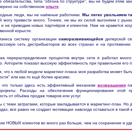
обязательства, типа "обгона по структуре", мы не будем этим за
оверено на собственном
опыте
.
бодные люди, мы не наёмные работники.
Мы легко увольняем та
 могу привести много. Точнее, не мы их силой выгоняем с рынк
 и не приводим новых партнёров и клиентов. Нам не нравится ког
твенной корысти.
изнеса систему организации
саморазвивающейся
дилерской с
ссовую сеть дистрибьюторов во всех странах и на протяжении
ма перераспределения процентов внутри сети я работал много
о. Алгоритм показал высокую эффективность при правильном его 
м, что к любой модели маркетинг-плана моя разработка может быть
сти" или как-то ещё более красиво.
 что только здесь есть эффективный механизм
возвращения
п
 проjeкты. Расходы на обеспечение функционирования этой
есть от объёма продаж товаров или услуг.
 с теми затратами, которые закладывается в маркетинг-план. Но д
ах, все равно не создает мотивации навсегда оставаться в такой
.
ние НОВЫХ клиентов во много раз больше, чем на сохранение и уд