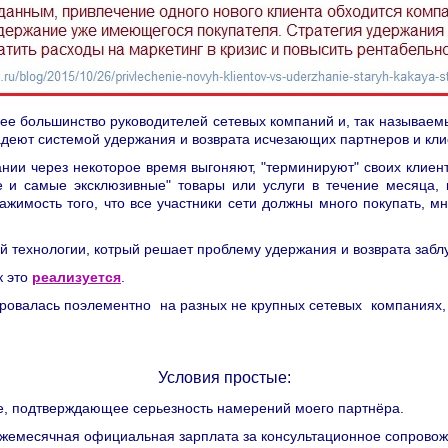
ее большинство руководителей сетевых компаний и, так называемы
ладеют системой удержания и возврата исчезающих партнеров и кли
ании через некоторое время выгоняют, "терминируют" своих клиент
 и самые эксклюзивные" товары или услуги в течение месяца, к
ажимость того, что все участники сети должны много покупать, м
ой технологии, котрый решает проблему удержания и возврата забл
к это
реализуется
.
ировалась поэлементно на разных
не крупных
сетевых компаниях,
Условия простые:
ие, подтверждающее серьезность намерений моего партнёра.
ежемесячная официальная зарплата за консультационное сопровож