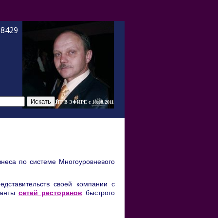
-8429
САЙТ В ЭФИРЕ c 18.08.2011
знеса по системе Многоуровневого
дставительств своей компании с
ианты
сетей ресторанов
быстрого