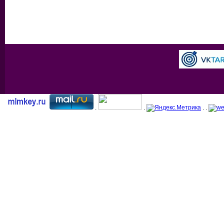
.
.
. .