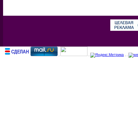
.
.
. .